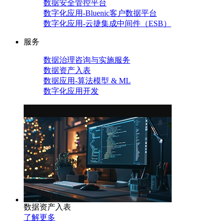
数据安全管控平台
数字化应用-Bluenic客户数据平台
数字化应用-云捷集成中间件（ESB）
服务
数据治理咨询与实施服务
数据资产入表
数据应用-算法模型 & ML
数字化应用开发
数据资产入表
了解更多