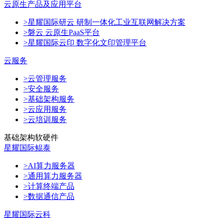
云原生产品及应用平台
>星耀国际研云 研制一体化工业互联网解决方案
>磐云 云原生PaaS平台
>星耀国际云印 数字化文印管理平台
云服务
>云管理服务
>安全服务
>基础架构服务
>云应用服务
>云培训服务
基础架构软硬件
星耀国际鲲泰
>AI算力服务器
>通用算力服务器
>计算终端产品
>数据通信产品
星耀国际云科