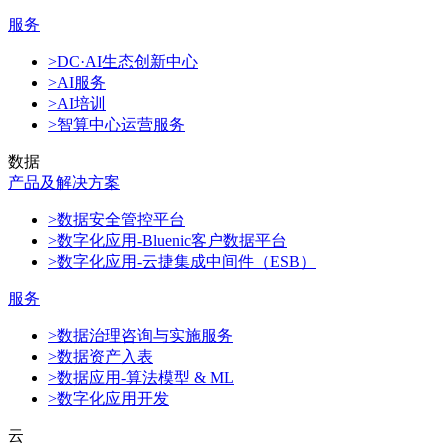
服务
>DC·AI生态创新中心
>AI服务
>AI培训
>智算中心运营服务
数据
产品及解决方案
>数据安全管控平台
>数字化应用-Bluenic客户数据平台
>数字化应用-云捷集成中间件（ESB）
服务
>数据治理咨询与实施服务
>数据资产入表
>数据应用-算法模型 & ML
>数字化应用开发
云