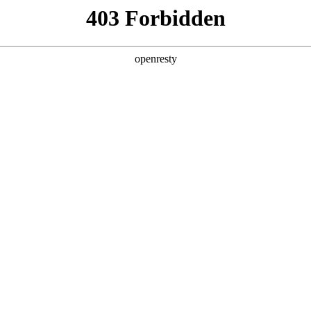
产品及服务
行业解决方案
合作伙伴
投资者关系
国际数码赋能胰腺外科领域提质增效
2025 / 11 / 27